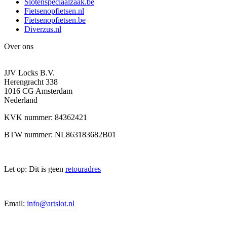
Slotenspeciaalzaak.be
Fietsenopfietsen.nl
Fietsenopfietsen.be
Diverzus.nl
Over ons
JJV Locks B.V.
Herengracht 338
1016 CG Amsterdam
Nederland
KVK nummer: 84362421
BTW nummer: NL863183682B01
Let op: Dit is geen
retouradres
Email:
info@artslot.nl