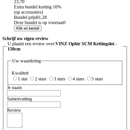
23,70
Extra bundel korting
10%
(op accessoires)
Bundel prijs
81,28
Deze bundel is op voorraad!
Klik en bestel
Schrijf uw eigen review
U plaatst een review over:
VINZ Ophir SCM Kettingslot -
150cm
Uw waardering
Kwaliteit
1 star
2 stars
3 stars
4 stars
5 stars
Je naam
Samenvatting
Review