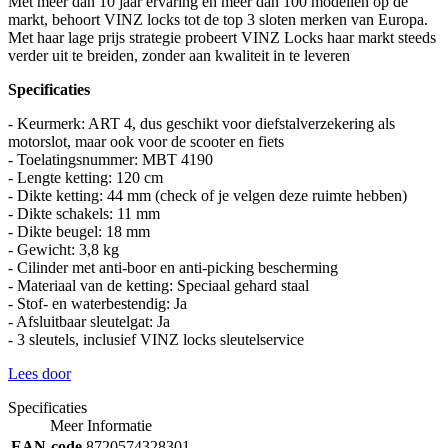
Met meer dan 10 jaar ervaring en meer dan 100 modellen op de
markt, behoort VINZ locks tot de top 3 sloten merken van Europa.
Met haar lage prijs strategie probeert VINZ Locks haar markt steeds
verder uit te breiden, zonder aan kwaliteit in te leveren
Specificaties
- Keurmerk: ART 4, dus geschikt voor diefstalverzekering als
motorslot, maar ook voor de scooter en fiets
- Toelatingsnummer: MBT 4190
- Lengte ketting: 120 cm
- Dikte ketting: 44 mm (check of je velgen deze ruimte hebben)
- Dikte schakels: 11 mm
- Dikte beugel: 18 mm
- Gewicht: 3,8 kg
- Cilinder met anti-boor en anti-picking bescherming
- Materiaal van de ketting: Speciaal gehard staal
- Stof- en waterbestendig: Ja
- Afsluitbaar sleutelgat: Ja
- 3 sleutels, inclusief VINZ locks sleutelservice
Lees door
Specificaties
Meer Informatie
EAN-code
8720574328301