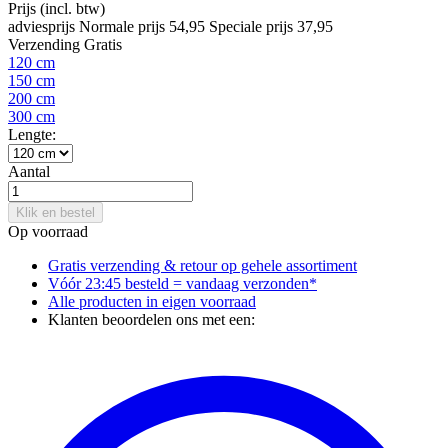
Prijs
(incl. btw)
adviesprijs
Normale prijs
54,95
Speciale prijs
37,95
Verzending
Gratis
120 cm
150 cm
200 cm
300 cm
Lengte:
Aantal
Klik en bestel
Op voorraad
Gratis verzending & retour
op gehele assortiment
Vóór 23:45 besteld = vandaag verzonden*
Alle producten in
eigen voorraad
Klanten beoordelen ons met een: