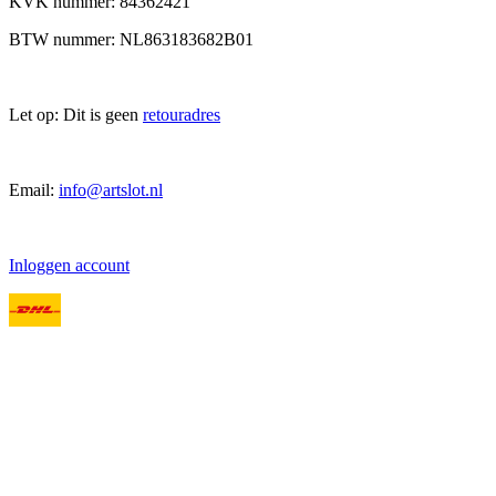
KVK nummer: 84362421
BTW nummer: NL863183682B01
Let op: Dit is geen
retouradres
Email:
info@artslot.nl
Inloggen account