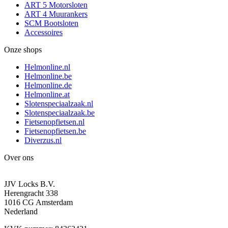
ART 5 Motorsloten
ART 4 Muurankers
SCM Bootsloten
Accessoires
Onze shops
Helmonline.nl
Helmonline.be
Helmonline.de
Helmonline.at
Slotenspeciaalzaak.nl
Slotenspeciaalzaak.be
Fietsenopfietsen.nl
Fietsenopfietsen.be
Diverzus.nl
Over ons
JJV Locks B.V.
Herengracht 338
1016 CG Amsterdam
Nederland