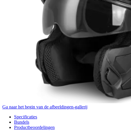
Ga naar het begin van de afbeeldingen-gallerij
Specificaties
Bundels
Productbeoordelingen