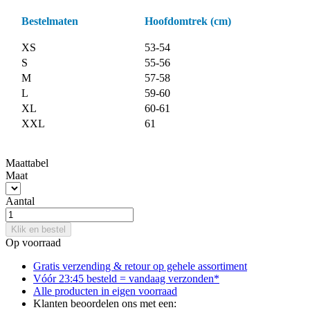
Bestelmaten
Hoofdomtrek (cm)
XS
53-54
S
55-56
M
57-58
L
59-60
XL
60-61
XXL
61
Maattabel
Maat
Aantal
Klik en bestel
Op voorraad
Gratis verzending & retour
op gehele assortiment
Vóór 23:45 besteld = vandaag verzonden*
Alle producten in
eigen voorraad
Klanten beoordelen ons met een: