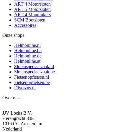
ART 4 Motorsloten
ART 5 Motorsloten
ART 4 Muurankers
SCM Bootsloten
Accessoires
Onze shops
Helmonline.nl
Helmonline.be
Helmonline.de
Helmonline.at
Slotenspeciaalzaak.nl
Slotenspeciaalzaak.be
Fietsenopfietsen.nl
Fietsenopfietsen.be
Diverzus.nl
Over ons
JJV Locks B.V.
Herengracht 338
1016 CG Amsterdam
Nederland