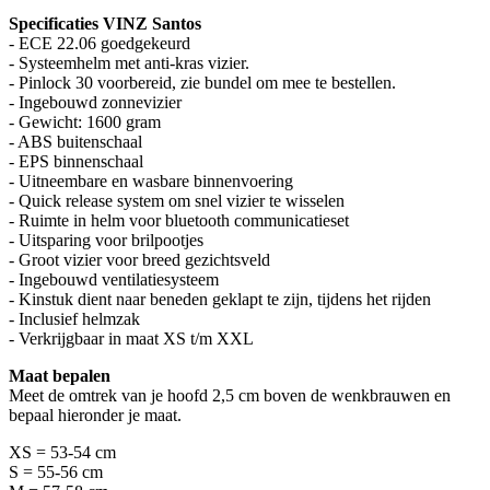
Specificaties VINZ Santos
- ECE 22.06 goedgekeurd
- Systeemhelm met anti-kras vizier.
- Pinlock 30 voorbereid, zie bundel om mee te bestellen.
- Ingebouwd zonnevizier
- Gewicht: 1600 gram
- ABS buitenschaal
- EPS binnenschaal
- Uitneembare en wasbare binnenvoering
- Quick release system om snel vizier te wisselen
- Ruimte in helm voor bluetooth communicatieset
- Uitsparing voor brilpootjes
- Groot vizier voor breed gezichtsveld
- Ingebouwd ventilatiesysteem
- Kinstuk dient naar beneden geklapt te zijn, tijdens het rijden
- Inclusief helmzak
- Verkrijgbaar in maat XS t/m XXL
Maat bepalen
Meet de omtrek van je hoofd 2,5 cm boven de wenkbrauwen en
bepaal hieronder je maat.
XS = 53-54 cm
S = 55-56 cm