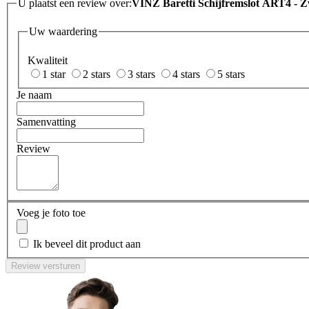
U plaatst een review over:
VINZ Baretti Schijfremslot ART4 - 
Uw waardering
Kwaliteit
1 star
2 stars
3 stars
4 stars
5 stars
Je naam
Samenvatting
Review
Voeg je foto toe
Ik beveel dit product aan
Review versturen